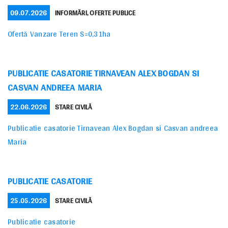
POSTED
CATEGORIES
09.07.2026
INFORMĂRI
,
OFERTE PUBLICE
ON
Ofertă Vanzare Teren S=0,31ha
PUBLICATIE CASATORIE TIRNAVEAN ALEX BOGDAN SI
CASVAN ANDREEA MARIA
POSTED
CATEGORIES
22.06.2026
STARE CIVILĂ
ON
Publicatie casatorie Tirnavean Alex Bogdan si Casvan andreea
Maria
PUBLICATIE CASATORIE
POSTED
CATEGORIES
25.05.2026
STARE CIVILĂ
ON
Publicatie casatorie