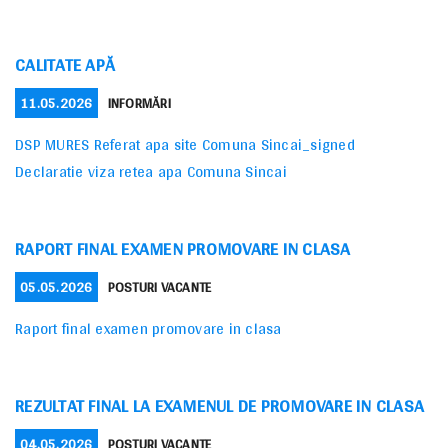
CALITATE APĂ
POSTED
CATEGORIES
11.05.2026
INFORMĂRI
ON
DSP MURES Referat apa site Comuna Sincai_signed
Declaratie viza retea apa Comuna Sincai
RAPORT FINAL EXAMEN PROMOVARE IN CLASA
POSTED
CATEGORIES
05.05.2026
POSTURI VACANTE
ON
Raport final examen promovare in clasa
REZULTAT FINAL LA EXAMENUL DE PROMOVARE IN CLASA
POSTED
CATEGORIES
04.05.2026
POSTURI VACANTE