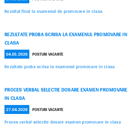
ON
Rezultat final la examenul de promovare in clasa
REZULTATE PROBA SCRISA LA EXAMENUL PROMOVARE IN
CLASA
POSTED
CATEGORIES
04.05.2026
POSTURI VACANTE
ON
Rezultate proba scrisa la examenul promovare in clasa
PROCES VERBAL SELECTIE DOSARE EXAMEN PROMOVARE
IN CLASA
POSTED
CATEGORIES
27.04.2026
POSTURI VACANTE
ON
Proces verbal selectie dosare examen promovare in clasa