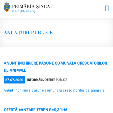
Skip
to
content
ANUNȚURI PUBLICE
ANUNT INCHIRIERE PASUNE COMUNALA CRESCATORILOR
DE ANIMALE
POSTED
CATEGORIES
27.07.2026
INFORMĂRI
,
OFERTE PUBLICE
ON
Anunt inchiriere pasune comunala crescatorilor de animale
OFERTĂ VANZARE TEREN S=0,31HA