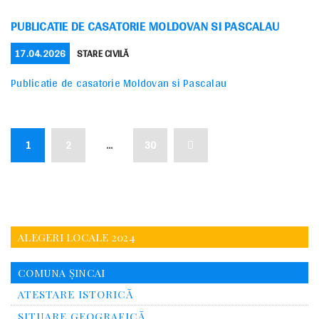
PUBLICATIE DE CASATORIE MOLDOVAN SI PASCALAU
POSTED
CATEGORIES
17.04.2026
STARE CIVILĂ
ON
Publicatie de casatorie Moldovan si Pascalau
NAVIGARE
Page
Page
Page
Next
1
2
…
30
ÎN
ARTICOLE
page
ALEGERI LOCALE 2024
COMUNA ȘINCAI
ATESTARE ISTORICĂ
SITUARE GEOGRAFICĂ