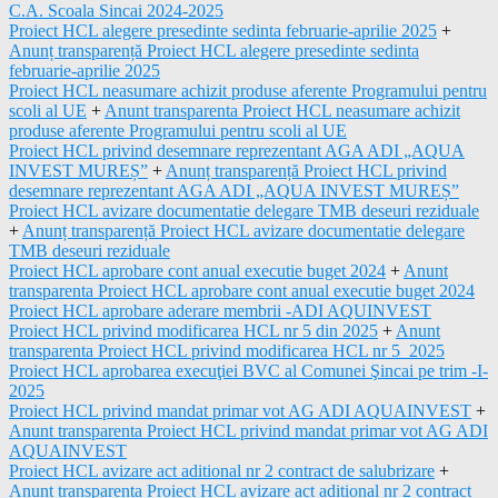
C.A. Scoala Sincai 2024-2025
Proiect HCL alegere presedinte sedinta februarie-aprilie 2025
+
Anunț transparență Proiect HCL alegere presedinte sedinta
februarie-aprilie 2025
Proiect HCL neasumare achizit produse aferente Programului pentru
scoli al UE
+
Anunt transparenta Proiect HCL neasumare achizit
produse aferente Programului pentru scoli al UE
Proiect HCL privind desemnare reprezentant AGA ADI „AQUA
INVEST MUREȘ”
+
Anunț transparență Proiect HCL privind
desemnare reprezentant AGA ADI „AQUA INVEST MUREȘ”
Proiect HCL avizare documentatie delegare TMB deseuri reziduale
+
Anunț transparență Proiect HCL avizare documentatie delegare
TMB deseuri reziduale
Proiect HCL aprobare cont anual executie buget 2024
+
Anunt
transparenta Proiect HCL aprobare cont anual executie buget 2024
Proiect HCL aprobare aderare membrii -ADI AQUINVEST
Proiect HCL privind modificarea HCL nr 5 din 2025
+
Anunt
transparenta Proiect HCL privind modificarea HCL nr 5_2025
Proiect HCL aprobarea execuţiei BVC al Comunei Şincai pe trim -I-
2025
Proiect HCL privind mandat primar vot AG ADI AQUAINVEST
+
Anunt transparenta Proiect HCL privind mandat primar vot AG ADI
AQUAINVEST
Proiect HCL avizare act aditional nr 2 contract de salubrizare
+
Anunt transparenta Proiect HCL avizare act aditional nr 2 contract