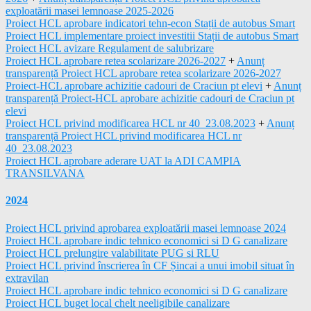
exploatării masei lemnoase 2025-2026
Proiect HCL aprobare indicatori tehn-econ Stații de autobus Smart
Proiect HCL implementare proiect investitii Stații de autobus Smart
Proiect HCL avizare Regulament de salubrizare
Proiect HCL aprobare retea scolarizare 2026-2027
+
Anunț
transparență Proiect HCL aprobare retea scolarizare 2026-2027
Proiect-HCL aprobare achizitie cadouri de Craciun pt elevi
+
Anunț
transparență Proiect-HCL aprobare achizitie cadouri de Craciun pt
elevi
Proiect HCL privind modificarea HCL nr 40_23.08.2023
+
Anunț
transparență Proiect HCL privind modificarea HCL nr
40_23.08.2023
Proiect HCL aprobare aderare UAT la ADI CAMPIA
TRANSILVANA
2024
Proiect HCL privind aprobarea exploatării masei lemnoase 2024
Proiect HCL aprobare indic tehnico economici si D G canalizare
Proiect HCL prelungire valabilitate PUG si RLU
Proiect HCL privind înscrierea în CF Șincai a unui imobil situat în
extravilan
Proiect HCL aprobare indic tehnico economici si D G canalizare
Proiect HCL buget local chelt neeligibile canalizare