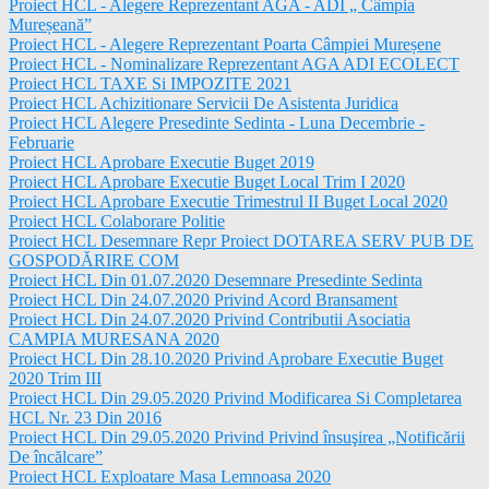
Proiect HCL - Alegere Reprezentant AGA - ADI „ Câmpia
Mureșeană”
Proiect HCL - Alegere Reprezentant Poarta Câmpiei Mureșene
Proiect HCL - Nominalizare Reprezentant AGA ADI ECOLECT
Proiect HCL TAXE Si IMPOZITE 2021
Proiect HCL Achizitionare Servicii De Asistenta Juridica
Proiect HCL Alegere Presedinte Sedinta - Luna Decembrie -
Februarie
Proiect HCL Aprobare Executie Buget 2019
Proiect HCL Aprobare Executie Buget Local Trim I 2020
Proiect HCL Aprobare Executie Trimestrul II Buget Local 2020
Proiect HCL Colaborare Politie
Proiect HCL Desemnare Repr Proiect DOTAREA SERV PUB DE
GOSPODĂRIRE COM
Proiect HCL Din 01.07.2020 Desemnare Presedinte Sedinta
Proiect HCL Din 24.07.2020 Privind Acord Bransament
Proiect HCL Din 24.07.2020 Privind Contributii Asociatia
CAMPIA MURESANA 2020
Proiect HCL Din 28.10.2020 Privind Aprobare Executie Buget
2020 Trim III
Proiect HCL Din 29.05.2020 Privind Modificarea Si Completarea
HCL Nr. 23 Din 2016
Proiect HCL Din 29.05.2020 Privind Privind însuşirea „Notificării
De încălcare”
Proiect HCL Exploatare Masa Lemnoasa 2020