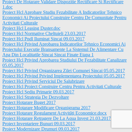
Proiect De Hotarare Validare Dispozitie Rectificare Si Rectificare
1.doc
Proiect Hcl Aprobare Studiu Fezabilitate A Indicatorilor Tehnico
Economici Ai Proiectului Construire Centru De Comunitate Pentru
Activitati Culturale
Proiect Hcl Leasing Duster.doc
Proiect Hcl Normative Cheltuieli 23.03.2017
Proiect Hcl Pndl Iluminat Sincai 09.03.2017
Proiect Hcl Privind Aprobarea Indicatorilor Tehnico Economici Ai
Proiectului Executie Bransamente La Sistemul De Alimentare Cu
Apa Din Localitatile Sincai Sincai Finate Etapa 1
Proiect Hcl Privind Aprobarea Studiului De Fezabilitate Canalizare
05.05.2017
Proiect Hcl Privind Organizarea Zilei Comunei Sincai 05.05.2017
Proiect Hcl Privind Privind Implementarea Proiectului 05.05.2017
Proiect Hcl Privind Serviciul De Salubrizare
Proiect Hcl Proiect Construire Centru Pentru Activitati Culturale
Proiect Hcl Sediu Primarie 09.03.2017
Proiect Hcl Strategia De Dezvoltare
Proiect Hotarare Buget 2017
Proiect Hotarare Modificare Organigrama 2017
Proiect Hotarare Regulament Activităţi Economice.docx
Proiect Hotarare Retragere De La Aqua Invest 21.03.2017
Proiect Inventariere Bunuri 09.03.2017
Proiect Modernizare Drumuri 09.03.2017