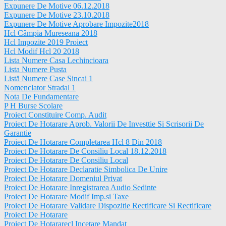
Expunere De Motive 06.12.2018
Expunere De Motive 23.10.2018
Expunere De Motive Aprobare Impozite2018
Hcl Câmpia Mureseana 2018
Hcl Impozite 2019 Proiect
Hcl Modif Hcl 20 2018
Lista Numere Casa Lechincioara
Lista Numere Pusta
Listă Numere Case Sincai 1
Nomenclator Stradal 1
Nota De Fundamentare
P H Burse Scolare
Proiect Constituire Comp. Audit
Proiect De Hotarare Aprob. Valorii De Investtie Si Scrisorii De
Garantie
Proiect De Hotarare Completarea Hcl 8 Din 2018
Proiect De Hotarare De Consiliu Local 18.12.2018
Proiect De Hotarare De Consiliu Local
Proiect De Hotarare Declaratie Simbolica De Unire
Proiect De Hotarare Domeniul Privat
Proiect De Hotarare Inregistrarea Audio Sedinte
Proiect De Hotarare Modif Imp.si Taxe
Proiect De Hotarare Validare Dispozitie Rectificare Si Rectificare
Proiect De Hotarare
Proiect De Hotararecl Incetare Mandat