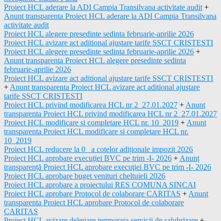
Proiect HCL aderare la ADI Campia Transilvana activitate audit
+
Anunt transparenta Proiect HCL aderare la ADI Campia Transilvana
activitate audit
Proiect HCL alegere presedinte sedinta februarie-aprilie 2026
Proiect HCL avizare act aditional ajustare tarife SSCT CRISTESTI
Proiect HCL alegere presedinte sedinta februarie-aprilie 2026
+
Anunt transparenta Proiect HCL alegere presedinte sedinta
februarie-aprilie 2026
Proiect HCL avizare act aditional ajustare tarife SSCT CRISTESTI
+
Anunt transparenta Proiect HCL avizare act aditional ajustare
tarife SSCT CRISTESTI
Proiect HCL privind modificarea HCL nr 2_27.01.2027
+
Anunt
transparenta Proiect HCL privind modificarea HCL nr 2_27.01.2027
Proiect HCL modificare si completare HCL nr. 10_2019
+
Anunt
transparenta Proiect HCL modificare si completare HCL nr.
10_2019
Proiect HCL reducere la 0_ a cotelor adiționale impozit 2026
Proiect HCL aprobare execuţiei BVC pe trim -I- 2026
+
Anunț
transparență Proiect HCL aprobare execuţiei BVC pe trim -I- 2026
Proiect HCL aprobare buget venituri cheltuieli 2026
Proiect HCL aprobare a proiectului RES COMUNA SINCAI
Proiect HCL aprobare Protocol de colaborare CARITAS
+
Anunt
transparenta Proiect HCL aprobare Protocol de colaborare
CARITAS
Proiect HCL avizare delegare temporara servicii de salubrizare
+