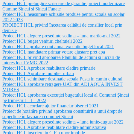
Proiect HCL prelungire scrisoare de garantie proiect modernizare
Camine Sincai si Sincai Fanate
Proiect HCL neasumare achizitie produse pentru scoala an scolar
2022 2023
PROIECT HCL privind încetarea calității de consilier local prin
demisie
Proiect HCL alegere presedinte sedinta – luna martie-mai 2022
Proiect HCL buget venituri cheltuieli 2022
Proiect HCL aprobare cont anual executie buget local 2021
Proiect HCL mandatare primar votare ajustare pret apa
Proiect HCL privind aprobarea Planului de acţiuni si lucrari de
interes local VMG 2022
Proiect HCL Aprobare reabilitare cladire primarie
Proiect HCL Aprobare mobilier urban
Proiect HCL schimbare destinatie scoala Pusta in camin cultural
Proiect HCL aprobare retragere UAT din ADI AQUA INVEST
MURES
Proiect HCL aprobarea execuţiei bugetului local al Comunei Şincai
pe trimestrul – I – 2022
Proiect HCL acordare ajutor financiar biserici 2021
Proiect de hotărâre privind aprobarea constituirii a unui drept de
superficie în favoarea comunei Șincai
Proiect HCL alegere presedinte sedinta – luna iunie-august 2022
Proiect HCL Aprobare reabilitare cladire administrativa
Proiect HCL inscriere in C F a unor imobile