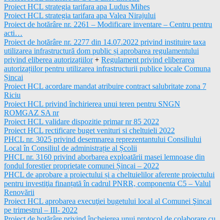
Proiect HCL strategia tarifara apa Ludus Mihes
Proiect HCL strategia tarifara apa Valea Nirajului
Proiect de hotărâre nr. 2261 – Modificare inventare – Centru pentru
acti…
Proiect de hotărâre nr. 2277 din 14.07.2022 privind instituire taxa
utilizarea infrastructură dom public și aprobarea regulamentului
privind eliberea autorizațiilor
+
Regulament privind eliberarea
autorizațiilor pentru utilizarea infrastructurii publice locale Comuna
Șincai
Proiect HCL acordare mandat atribuire contract salubritate zona 7
Riciu
Proiect HCL privind închirierea unui teren pentru SNGN
ROMGAZ SA nr
Proiect HCL validare dispozitie primar nr 85 2022
Proiect HCL rectificare buget venituri si cheltuieli 2022
PHCL nr. 3025 privind desemnarea reprezentantului Consiliului
Local în Consiliul de administrație al Școlii
PHCL nr. 3160 privind aborbarea exploatării masei lemnoase din
fondul forestier proprietate comunei Șincai – 2022
PHCL de aprobare a proiectului și a cheltuielilor aferente proiectului
pentru investiţia finanțată în cadrul PNRR, componenta C5 – Valul
Renovării
Proiect HCL aprobarea execuţiei bugetului local al Comunei Şincai
pe trimestrul – III- 2022
Proiect de hotărâre privind încheierea unui protocol de colaborare cu