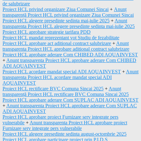
de salubrizare
Proiect HCL privind organizare Ziua Comunei Sincai
+
Anunț
transparență Proiect HCL privind organizare Ziua Comunei Sincai
Proiect HCL alegere presedinte sedinta mai-iulie 2025
+
Anunt
transparenta Proiect HCL alegere presedinte sedinta mai-iulie 2025
Proiect HCL aprobare strategie tarifara PDD
Proiect HCL mandat reprezentant vot Studiu de fezabilitate
Proiect HCL aprobare act aditional contract salubrizare
+
Anunt
transparenta Proiect HCL aprobare aditional contract salubrizare
Proiect HCL aprobare aderare Com CHIBED ADI AQUAINVEST
+
Anunt transparenta Proiect HCL aprobare aderare Com CHIBED
ADI AQUAINVEST
Proiect HCL acordare mandat special ADI AQUAINVEST
+
Anunt
transparenta Proiect HCL acordare mandat special ADI
AQUAINVEST
Proiect HCL rectificare BVC Comuna Sincai 2025
+
Anunț
transparență Proiect HCL rectificare BVC Comuna Sincai 2025
Proiect HCL aprobare aderare Com SUPLAC ADI AQUAINVEST
+
Anunt transparenta Proiect HCL aprobare aderare Com SUPLAC
ADI AQUAINVEST
Proiect HCL aprobare proiect Furnizare serv integrate pers
vulnerabile
+
Anunt transparenta Proiect HCL aprobare proiect
Furnizare serv integrate pers vulnerabile
Proiect HCL alegere presedinte sedinta august-octombrie 2025
Proiect HCL aprobare participare proiect prin P.I.D.S