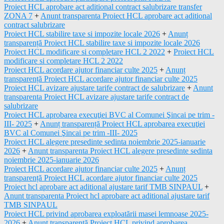
Proiect HCL aprobare act aditional contract salubrizare transfer
ZONA 7
+
Anunt transparenta Proiect HCL aprobare act aditional
contract salubrizare
Proiect HCL stabilire taxe si impozite locale 2026
+
Anunț
transparență Proiect HCL stabilire taxe si impozite locale 2026
Proiect HCL modificare si completare HCL 2 2022
+
Proiect HCL
modificare si completare HCL 2 2022
Proiect HCL acordare ajutor financiar culte 2025
+
Anunț
transparență Proiect HCL acordare ajutor financiar culte 2025
Proiect HCL avizare ajustare tarife contract de salubrizare
+
Anunt
transparenta Proiect HCL avizare ajustare tarife contract de
salubrizare
Proiect HCL aprobarea execuţiei BVC al Comunei Şincai pe trim -
III- 2025
+
Anunț transparență Proiect HCL aprobarea execuţiei
BVC al Comunei Şincai pe trim -III- 2025
Proiect HCL alegere presedinte sedinta noiembrie 2025-ianuarie
2026
+
Anunt transparenta Proiect HCL alegere presedinte sedinta
noiembrie 2025-ianuarie 2026
Proiect HCL acordare ajutor financiar culte 2025
+
Anunț
transparență Proiect HCL acordare ajutor financiar culte 2025
Proiect hcl aprobare act aditional ajustare tarif TMB SINPAUL
+
Anunt transparenta Proiect hcl aprobare act aditional ajustare tarif
TMB SINPAUL
Proiect HCL privind aprobarea exploatării masei lemnoase 2025-
2026
+
Anunț transparență Proiect HCL privind aprobarea