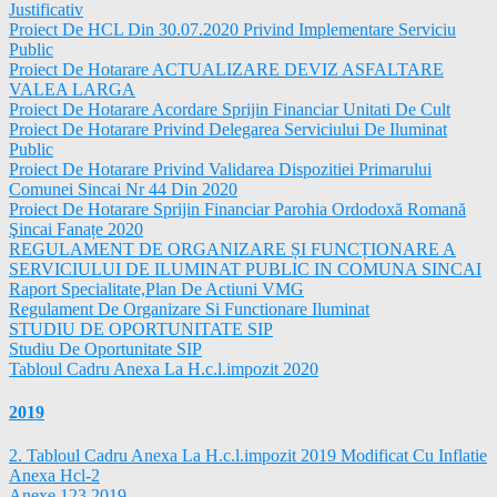
Justificativ
Proiect De HCL Din 30.07.2020 Privind Implementare Serviciu
Public
Proiect De Hotarare ACTUALIZARE DEVIZ ASFALTARE
VALEA LARGA
Proiect De Hotarare Acordare Sprijin Financiar Unitati De Cult
Proiect De Hotarare Privind Delegarea Serviciului De Iluminat
Public
Proiect De Hotarare Privind Validarea Dispozitiei Primarului
Comunei Sincai Nr 44 Din 2020
Proiect De Hotarare Sprijin Financiar Parohia Ordodoxă Romană
Şincai Fanațe 2020
REGULAMENT DE ORGANIZARE ȘI FUNCȚIONARE A
SERVICIULUI DE ILUMINAT PUBLIC IN COMUNA SINCAI
Raport Specialitate,Plan De Actiuni VMG
Regulament De Organizare Si Functionare Iluminat
STUDIU DE OPORTUNITATE SIP
Studiu De Oportunitate SIP
Tabloul Cadru Anexa La H.c.l.impozit 2020
2019
2. Tabloul Cadru Anexa La H.c.l.impozit 2019 Modificat Cu Inflatie
Anexa Hcl-2
Anexe 123 2019