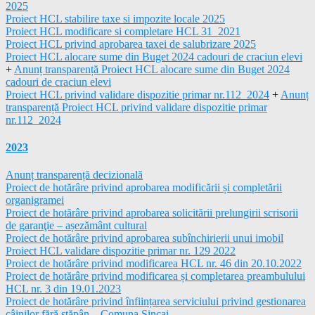
2025
Proiect HCL stabilire taxe si impozite locale 2025
Proiect HCL modificare si completare HCL 31_2021
Proiect HCL privind aprobarea taxei de salubrizare 2025
Proiect HCL alocare sume din Buget 2024 cadouri de craciun elevi
+
Anunț transparență Proiect HCL alocare sume din Buget 2024
cadouri de craciun elevi
Proiect HCL privind validare dispozitie primar nr.112_2024
+
Anunț
transparență Proiect HCL privind validare dispozitie primar
nr.112_2024
2023
Anunț transparență decizională
Proiect de hotărâre privind aprobarea modificării și completării
organigramei
Proiect de hotărâre privind aprobarea solicitării prelungirii scrisorii
de garanţie – așezământ cultural
Proiect de hotărâre privind aprobarea subînchirierii unui imobil
Proiect HCL validare dispozitie primar nr. 129 2022
Proiect de hotărâre privind modificarea HCL nr. 46 din 20.10.2022
Proiect de hotărâre privind modificarea și completarea preambulului
HCL nr. 3 din 19.01.2023
Proiect de hotărâre privind înființarea serviciului privind gestionarea
câinilor fără stăpân – Comuna Șincai