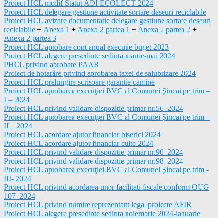
Proiect HCL modif Statut ADI ECOLECT 2024
Proiect HCL delegare gestiune activitate sortare deseuri reciclabile
Proiect HCL avizare documentatie delegare gestiune sortare deseuri
reciclabile
+
Anexa 1
+
Anexa 2 partea 1
+
Anexa 2 partea 2
+
Anexa 2 partea 3
Proiect HCL aprobare cont anual executie buget 2023
Proiect HCL alegere presedinte sedinta martie-mai 2024
PHCL privind aprobare PAAR
Proiect de hotarâre privind aprobarea taxei de salubrizare 2024
Proiect HCL prelungire scrisoare garantie camine
Proiect HCL aprobarea execuţiei BVC al Comunei Şincai pe trim –
I – 2024
Proiect HCL privind validare dispozitie primar nr.56_2024
Proiect HCL aprobarea execuţiei BVC al Comunei Şincai pe trim –
II – 2024
Proiect HCL acordare ajutor financiar biserici 2024
Proiect HCL acordare ajutor financiar culte 2024
Proiect HCL privind validare dispozitie primar nr.90_2024
Proiect HCL privind validare dispozitie primar nr.98_2024
Proiect HCL aprobarea execuţiei BVC al Comunei Şincai pe trim -
III- 2024
Proiect HCL privind acordarea unor facilitati fiscale conform OUG
107_2024
Proiect HCL privind numire reprezentant legal proiecte AFIR
Proiect HCL alegere presedinte sedinta noiembrie 2024-ianuarie