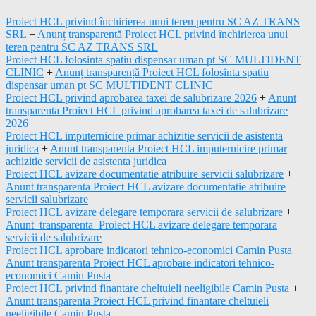
Proiect HCL privind închirierea unui teren pentru SC AZ TRANS
SRL
+
Anunț transparență Proiect HCL privind închirierea unui
teren pentru SC AZ TRANS SRL
Proiect HCL folosinta spatiu dispensar uman pt SC MULTIDENT
CLINIC
+
Anunț transparență Proiect HCL folosinta spatiu
dispensar uman pt SC MULTIDENT CLINIC
Proiect HCL privind aprobarea taxei de salubrizare 2026
+
Anunt
transparenta Proiect HCL privind aprobarea taxei de salubrizare
2026
Proiect HCL imputernicire primar achizitie servicii de asistenta
juridica
+
Anunt transparenta Proiect HCL imputernicire primar
achizitie servicii de asistenta juridica
Proiect HCL avizare documentatie atribuire servicii salubrizare
+
Anunt transparenta Proiect HCL avizare documentatie atribuire
servicii salubrizare
Proiect HCL avizare delegare temporara servicii de salubrizare
+
Anunt_transparenta_Proiect HCL avizare delegare temporara
servicii de salubrizare
Proiect HCL aprobare indicatori tehnico-economici Camin Pusta
+
Anunt transparenta Proiect HCL aprobare indicatori tehnico-
economici Camin Pusta
Proiect HCL privind finantare cheltuieli neeligibile Camin Pusta
+
Anunt transparenta Proiect HCL privind finantare cheltuieli
neeligibile Camin Pusta