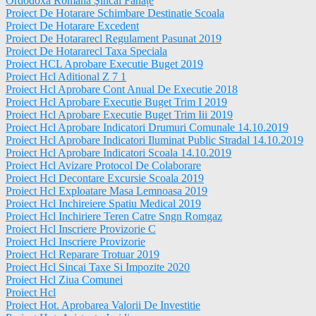
Ordodoxă Romană Şincai Fanațe
Proiect De Hotarare Schimbare Destinatie Scoala
Proiect De Hotarare Excedent
Proiect De Hotararecl Regulament Pasunat 2019
Proiect De Hotararecl Taxa Speciala
Proiect HCL Aprobare Executie Buget 2019
Proiect Hcl Aditional Z 7 1
Proiect Hcl Aprobare Cont Anual De Executie 2018
Proiect Hcl Aprobare Executie Buget Trim I 2019
Proiect Hcl Aprobare Executie Buget Trim Iii 2019
Proiect Hcl Aprobare Indicatori Drumuri Comunale 14.10.2019
Proiect Hcl Aprobare Indicatori Iluminat Public Stradal 14.10.2019
Proiect Hcl Aprobare Indicatori Scoala 14.10.2019
Proiect Hcl Avizare Protocol De Colaborare
Proiect Hcl Decontare Excursie Scoala 2019
Proiect Hcl Exploatare Masa Lemnoasa 2019
Proiect Hcl Inchireiere Spatiu Medical 2019
Proiect Hcl Inchiriere Teren Catre Sngn Romgaz
Proiect Hcl Inscriere Provizorie C
Proiect Hcl Inscriere Provizorie
Proiect Hcl Reparare Trotuar 2019
Proiect Hcl Sincai Taxe Si Impozite 2020
Proiect Hcl Ziua Comunei
Proiect Hcl
Proiect Hot. Aprobarea Valorii De Investitie