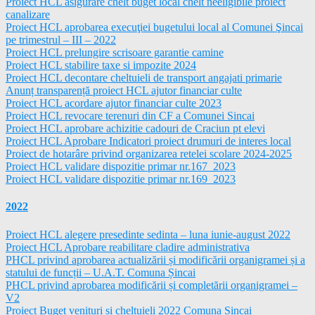
Proiect HCL asigurare chelt buget local chelt neeligibile proiect
canalizare
Proiect HCL aprobarea execuţiei bugetului local al Comunei Şincai
pe trimestrul – III – 2022
Proiect HCL prelungire scrisoare garantie camine
Proiect HCL stabilire taxe si impozite 2024
Proiect HCL decontare cheltuieli de transport angajati primarie
Anunț transparență proiect HCL ajutor financiar culte
Proiect HCL acordare ajutor financiar culte 2023
Proiect HCL revocare terenuri din CF a Comunei Sincai
Proiect HCL aprobare achizitie cadouri de Craciun pt elevi
Proiect HCL Aprobare Indicatori proiect drumuri de interes local
Proiect de hotarâre privind organizarea retelei scolare 2024-2025
Proiect HCL validare dispozitie primar nr.167_2023
Proiect HCL validare dispozitie primar nr.169_2023
2022
Proiect HCL alegere presedinte sedinta – luna iunie-august 2022
Proiect HCL Aprobare reabilitare cladire administrativa
PHCL privind aprobarea actualizării și modificării organigramei și a
statului de funcții – U.A.T. Comuna Șincai
PHCL privind aprobarea modificării și completării organigramei –
V2
Proiect Buget venituri si cheltuieli 2022 Comuna Sincai