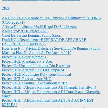
2020
ANEXA La Hcl Aprobare Regulament De Salubrizare ULTIMA
07.05.2020 (1)
Adresa De Inaintare Modif Regul De Salubrizare
Anunt Proiect De Buget 2020
Caiet De Sarcini Iluminat Public Sincai
Draft HCL Regulament +REFERAT DE APROBARE
EXPUNERE DE MOTIVE
Hotararea Nr... Privind Delegarea Serviciului De Iluminat Public
Macheta Plan De Acţiuni Se De Lucrari 2019
Proiect HCL Sofer Microbus
Proiect HCL Mandatare Pret Apa
Proiect De Hotarare Imprumut Din Excedent
Proiect HCL Aderare La ADI Campia M
Proiect HCL Modificare ROF Consiliu Local
Proiect HCL Reactualizare PUG
Proiect HCL Stabilire Taxa Salubritate 2021
Proiect HCL - Alegere Reprezentant ADI Câmpia Transilvană
Proiect HCL - Alegere Reprezentant ADI Transilvania Gheorghe
Sincai
Proiect HCL - Alegere Reprezentant ADI „AQUA INVEST
MUREȘ”