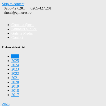
Skip to content
0265-427.201
0265-427.201
sincai@cjmures.ro
Comuna Șincai
Anunțuri publice
Galerie Media
Contact
Proiecte de hotărâri
2026
2025
2024
2023
2022
2021
2020
2019
2018
2017
2026