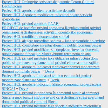
Proiect HCL Prelungire scrisoare de garantie Centru Cultural
Lechincioara
Proiect HCL aprobare aderare activitate de audit
Proiect HCL Aprobare modificare indicatori dotare serviciu
gospodarire
Proiect HCL privind aprobare PAAR
PROIECT de hotărâre privind aprobarea Regulamentului privind
organizarea și desfășurarea activității operatorilor economici
Proiect HCL modificare nomenclator stradal
Proiect HCL alegere presedinte sedinta – luna septembrie noiembrie
Proiect HCL completare inventar domeniu public Comuna Sincai
Proiect HCL privind modificare si completare inventar domeniu
public comuna Sincai jud Mures -bunuri retea noua de apa
Proiect HCL privind instituire taxa utilizarea infrastructură dom
public și aprobarea regulamentului privind eliberea autorizațiilor
Proiect HCL aprobare Indicatori tehnico-economici modernizare
drumuri comunale Sincai
+
Deviz
Proiect HCL aprobare Indicatori tehnico-economici proiect
modernizare dispensar Sincai
+
Deviz
Proiect HCL aprobare indicatori tehnico economici proiect scoala
SINCAI
+
Deviz
Proiect HCL privind cuprinderea în domeniul public al comunei
Șincai a unor bunuri imobile având ca și destinație străzi aparținând
domeniului public al comunei Șincai
Proiect HCL privind instituire taxa speciala inchiriere microbuz si