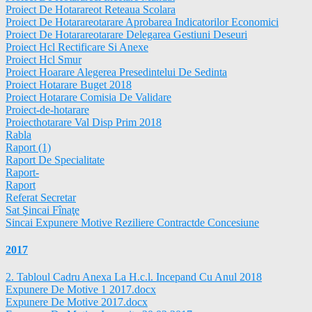
Proiect De Hotarareot Reteaua Scolara
Proiect De Hotarareotarare Aprobarea Indicatorilor Economici
Proiect De Hotarareotarare Delegarea Gestiuni Deseuri
Proiect Hcl Rectificare Si Anexe
Proiect Hcl Smur
Proiect Hoarare Alegerea Presedintelui De Sedinta
Proiect Hotarare Buget 2018
Proiect Hotarare Comisia De Validare
Proiect-de-hotarare
Proiecthotarare Val Disp Prim 2018
Rabla
Raport (1)
Raport De Specialitate
Raport-
Raport
Referat Secretar
Sat Şincai Fînaţe
Sincai Expunere Motive Reziliere Contractde Concesiune
2017
2. Tabloul Cadru Anexa La H.c.l. Incepand Cu Anul 2018
Expunere De Motive 1 2017.docx
Expunere De Motive 2017.docx