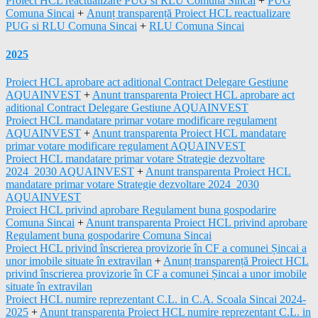
Proiect HCL reactualizare PUG si RLU Comuna Sincai
+
PUG
Comuna Sincai
+
Anunț transparență Proiect HCL reactualizare
PUG si RLU Comuna Sincai
+
RLU Comuna Sincai
2025
Proiect HCL aprobare act aditional Contract Delegare Gestiune
AQUAINVEST
+
Anunt transparenta Proiect HCL aprobare act
aditional Contract Delegare Gestiune AQUAINVEST
Proiect HCL mandatare primar votare modificare regulament
AQUAINVEST
+
Anunt transparenta Proiect HCL mandatare
primar votare modificare regulament AQUAINVEST
Proiect HCL mandatare primar votare Strategie dezvoltare
2024_2030 AQUAINVEST
+
Anunt transparenta Proiect HCL
mandatare primar votare Strategie dezvoltare 2024_2030
AQUAINVEST
Proiect HCL privind aprobare Regulament buna gospodarire
Comuna Sincai
+
Anunt transparenta Proiect HCL privind aprobare
Regulament buna gospodarire Comuna Sincai
Proiect HCL privind înscrierea provizorie în CF a comunei Șincai a
unor imobile situate în extravilan
+
Anunț transparență Proiect HCL
privind înscrierea provizorie în CF a comunei Șincai a unor imobile
situate în extravilan
Proiect HCL numire reprezentant C.L. in C.A. Scoala Sincai 2024-
2025
+
Anunt transparenta Proiect HCL numire reprezentant C.L. in