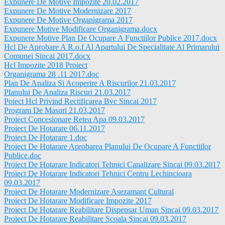
Expunere De Motive Impozite 20.02.2017
Expunere De Motive Modernizare 2017
Expunere De Motive Organigrama 2017
Expunere Motive Modificare Organigrama.docx
Expunere Motive Plan De Ocupare A Functiilor Publice 2017.docx
Hcl De Aprobare A R.o.f Al Apartului De Specialitate Al Primarului
Comunei Sincai 2017.docx
Hcl Impozite 2018 Proiect
Organigrama 28 .11 2017.doc
Plan De Analiza Si Acoperire A Riscurilor 21.03.2017
Planului De Analiza Riscuri 21.03.2017
Poiect Hcl Privind Rectificarea Bvc Sincai 2017
Program De Masuri 21.03.2017
Proiect Concesionare Retea Apa 09.03.2017
Proiect De Hotarare 06.11.2017
Proiect De Hotarare 1.doc
Proiect De Hotarare Aprobarea Planului De Ocupare A Functiilor
Publice.doc
Proiect De Hotarare Indicatori Tehnici Canalizare Sincai 09.03.2017
Proiect De Hotarare Indicatori Tehnici Centru Lechincioara
09.03.2017
Proiect De Hotarare Modernizare Asezamant Cultural
Proiect De Hotarare Modificare Impozite 2017
Proiect De Hotarare Reabilitare Dispensar Uman Sincai 09.03.2017
Proiect De Hotarare Reabilitare Scoala Sincai 09.03.2017