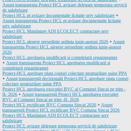
Anunt transparenta Proiect HCL avizare delegare temporara servicii
de salubrizare
Proiect HCL pt avizare documentatie licitatie serv salubrizare
+
Anunt transparenta Proiect HCL pt avizare documentatie licitatie
serv salubrizare
Proiect HCL Mandatare ADI ECOLECT contractare serv
salubrizare
Proiect HCL alegere presedinte sedinta iunie-august 2026
+
Anunt
transparenta Proiect HCL alegere presedinte sedinta iunie-august
2026
Proiect HCL aprobarea modificarii si completarii organigramei
+
Anunt transparenta Proiect HCL aprobarea modificarii si
completarii organigramei
Proiect-HCL aprobare plata costuri colectare neutrazilare suine PPA
+
Anunț transparență decizională Proiect-HCL aprobare plata costuri
colectare neutrazilare suine PPA
Proiect HCL aprobarea execuţiei BVC al Comunei Şincai pe trim -
II- 2026
+
Anunț transparență Proiect HCL aprobarea execuţiei
BVC al Comunei Şincai pe trim -II- 2026
Proiect HCL rectificare BVC Comuna Sincai 2026
+
Anunț
transparență Proiect HCL rectificare BVC Comuna Sincai 2026
Proiect HCL Mandatare ADI ECOLECT contractare serv
salubrizare
Proiect HCL avizare delegare temporara servicii de salubrizare