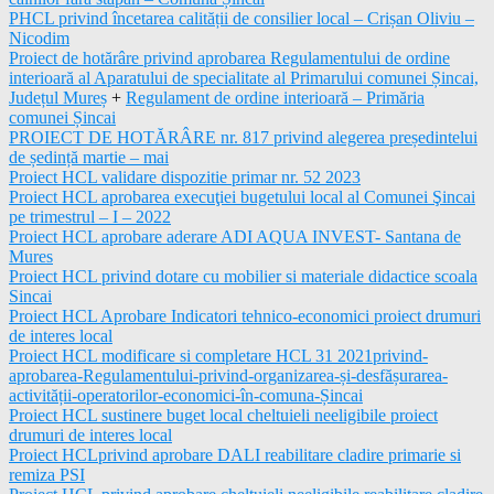
PHCL privind încetarea calității de consilier local – Crișan Oliviu –
Nicodim
Proiect de hotărâre privind aprobarea Regulamentului de ordine
interioară al Aparatului de specialitate al Primarului comunei Șincai,
Județul Mureș
+
Regulament de ordine interioară – Primăria
comunei Șincai
PROIECT DE HOTĂRÂRE nr. 817 privind alegerea președintelui
de ședință martie – mai
Proiect HCL validare dispozitie primar nr. 52 2023
Proiect HCL aprobarea execuţiei bugetului local al Comunei Şincai
pe trimestrul – I – 2022
Proiect HCL aprobare aderare ADI AQUA INVEST- Santana de
Mures
Proiect HCL privind dotare cu mobilier si materiale didactice scoala
Sincai
Proiect HCL Aprobare Indicatori tehnico-economici proiect drumuri
de interes local
Proiect HCL modificare si completare HCL 31 2021privind-
aprobarea-Regulamentului-privind-organizarea-și-desfășurarea-
activității-operatorilor-economici-în-comuna-Șincai
Proiect HCL sustinere buget local cheltuieli neeligibile proiect
drumuri de interes local
Proiect HCLprivind aprobare DALI reabilitare cladire primarie si
remiza PSI