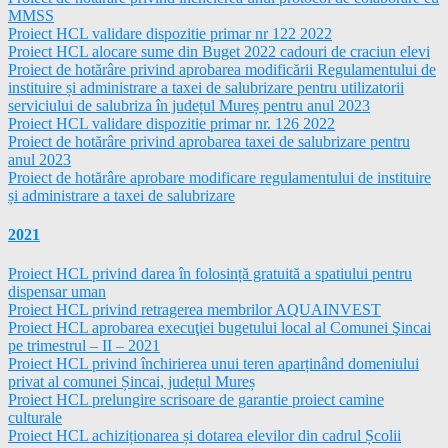
MMSS
Proiect HCL validare dispozitie primar nr 122 2022
Proiect HCL alocare sume din Buget 2022 cadouri de craciun elevi
Proiect de hotărâre privind aprobarea modificării Regulamentului de
instituire și administrare a taxei de salubrizare pentru utilizatorii
serviciului de salubriza în județul Mureș pentru anul 2023
Proiect HCL validare dispozitie primar nr. 126 2022
Proiect de hotărâre privind aprobarea taxei de salubrizare pentru
anul 2023
Proiect de hotărâre aprobare modificare regulamentului de instituire
și administrare a taxei de salubrizare
2021
Proiect HCL privind darea în folosință gratuită a spatiului pentru
dispensar uman
Proiect HCL privind retragerea membrilor AQUAINVEST
Proiect HCL aprobarea execuţiei bugetului local al Comunei Şincai
pe trimestrul – II – 2021
Proiect HCL privind închirierea unui teren aparținând domeniului
privat al comunei Șincai, județul Mureș
Proiect HCL prelungire scrisoare de garantie proiect camine
culturale
Proiect HCL achiziționarea și dotarea elevilor din cadrul Școlii