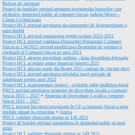
Referat de aprobare
Proiect de hotărâre privind atestarea inventarului bunurilor care
alcătuiesc domeniul public al comunei Șincai, județul Mureș –
Cămin Lechincioara
Proiect HCL privind aprobarea documentației de dezemembrare a
unui imobil
Proiect HCL privind organizarea rețelei școlare 2022-2023
Proiect HCL privind validarea Dispoziției Primarului Comunei
Șincai nr.134/2021 privind modificarea Bugetului de venituri și
cheltuieli al Comunei Șincai pe anul 2021
Proiect HCL alegere presedinte sedinta – luna decembrie-februarie
Proiect HCL acordare ajutor financiar biserici 2021
Proiect HCL alocare sume din Buget 2021 cadouri de craciun elevi
Proiect HCL privind aprobarea nivelului taxei speciale de
salubrizare pentru anul 2022
Proiect HCL instrumentare proiect – achiziție utilaj multifuncțional
PHCL privind aprobarea strategiei de dezvoltare locală a comunei
Șincai 2021 – 2027
+
Strategia de Dezvoltare Locală a comunei
Șincai 2021 – 2027
PHCL privind înscrierea provizorie în CF a comunei Șincai a unor
imobile situate în extravilan
+
Anexa
PHCL validare dispozitie primar nr 146 2021
Proiect de hotrâre privind cuprinderea în domeniul public al unor
străzi
Proiect HCL validare dispozitie primar nr 149 2021