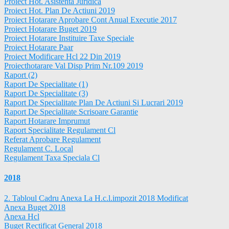
Proiect Hot. Asistenta Juridica
Proiect Hot. Plan De Actiuni 2019
Proiect Hotarare Aprobare Cont Anual Executie 2017
Proiect Hotarare Buget 2019
Proiect Hotarare Instituire Taxe Speciale
Proiect Hotarare Paar
Proiect Modificare Hcl 22 Din 2019
Proiecthotarare Val Disp Prim Nr.109 2019
Raport (2)
Raport De Specialitate (1)
Raport De Specialitate (3)
Raport De Specialitate Plan De Actiuni Si Lucrari 2019
Raport De Specialitate Scrisoare Garantie
Raport Hotarare Imprumut
Raport Specialitate Regulament Cl
Referat Aprobare Regulament
Regulament C. Local
Regulament Taxa Speciala Cl
2018
2. Tabloul Cadru Anexa La H.c.l.impozit 2018 Modificat
Anexa Buget 2018
Anexa Hcl
Buget Rectificat General 2018