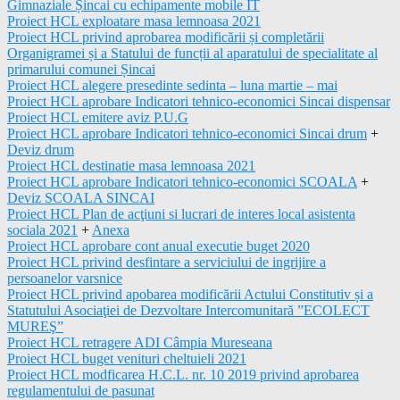
Gimnaziale Șincai cu echipamente mobile IT
Proiect HCL exploatare masa lemnoasa 2021
Proiect HCL privind aprobarea modificării și completării
Organigramei și a Statului de funcții al aparatului de specialitate al
primarului comunei Șincai
Proiect HCL alegere presedinte sedinta – luna martie – mai
Proiect HCL aprobare Indicatori tehnico-economici Sincai dispensar
Proiect HCL emitere aviz P.U.G
Proiect HCL aprobare Indicatori tehnico-economici Sincai drum
+
Deviz drum
Proiect HCL destinatie masa lemnoasa 2021
Proiect HCL aprobare Indicatori tehnico-economici SCOALA
+
Deviz SCOALA SINCAI
Proiect HCL Plan de acţiuni si lucrari de interes local asistenta
sociala 2021
+
Anexa
Proiect HCL aprobare cont anual executie buget 2020
Proiect HCL privind desfintare a serviciului de ingrijire a
persoanelor varsnice
Proiect HCL privind apobarea modificării Actului Constitutiv și a
Statutului Asociaţiei de Dezvoltare Intercomunitară ”ECOLECT
MUREŞ”
Proiect HCL retragere ADI Câmpia Mureseana
Proiect HCL buget venituri cheltuieli 2021
Proiect HCL modficarea H.C.L. nr. 10 2019 privind aprobarea
regulamentului de pasunat