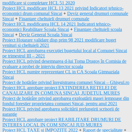
modificare si completare HCL 51 2020
Proiect HCL modificare HCL 13 2021 privind Indicatori tehnico-
economici drum comunal Sincai
+
Deviz general drumuri comunale
Sincai
+
Finantare cheltuieli drumuri comunale
Proiect HCL modificarea HCL 14 2021 Indicatori tehnico-
economici Reabilitare Scoala Sincai
+
Finantare cheltuieli scoala
Sincai
+
Deviz General Scoala Sincai
Proiect Hotarare validare disp prim 98 2021 modificare buget
venituri si cheltuieli 2021
Proiect HCL aprobarea execuţiei bugetului local al Comunei Şincai
pe trimestrul III – 2021
Proiect HCL privind desemnarea d-lui Toma Dragoș în Comisia de
evaluare a probei de interviu director scoala
Proiect HCL numire reprezentant CL in CA Scoala Gimnaziala
Sincai
Proiect de hotărâre privind înregistrarea comunei Șincai – Ghișeul.ro
Proiect HCL aprobare proiect EXTINDEREA RETELEI DE
CANALIZARE IN COMUNA SINCAI, JUDETUL MURES
Proiect de hotărâre privind aprobarea exploatării masei lemnoase din
fondul forestier proprietatea comunei Șincai, pentru anul 2021
Proiect HCL privind aprobarea solicitării prelungirii scrisorii de
garanţie
Proiect HCL aprobare proiect REABILITARE DRUMURI DE
INTERES LOCAL IN COM SINCAI JUD MURES
Proiect HCL TAXE si IMPOZITE 2022
+
Raport de specialitate
+