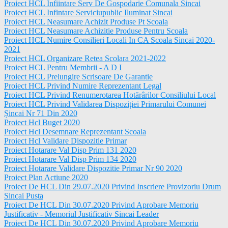
Proiect HCL Infiintare Serv De Gospodarie Comunala Sincai
Proiect HCL Infintare Serviciupublic Iluminat Sincai
Proiect HCL Neasumare Achizit Produse Pt Scoala
Proiect HCL Neasumare Achizitie Produse Pentru Scoala
Proiect HCL Numire Consilieri Locali In CA Scoala Sincai 2020-
2021
Proiect HCL Organizare Retea Scolara 2021-2022
Proiect HCL Pentru Membrii - A D I
Proiect HCL Prelungire Scrisoare De Garantie
Proiect HCL Privind Numire Reprezentant Legal
Proiect HCL Privind Renumerotarea Hotărârilor Consiliului Local
Proiect HCL Privind Validarea Dispoziției Primarului Comunei
Șincai Nr 71 Din 2020
Proiect Hcl Buget 2020
Proiect Hcl Desemnare Reprezentant Scoala
Proiect Hcl Validare Dispozitie Primar
Proiect Hotarare Val Disp Prim 131 2020
Proiect Hotarare Val Disp Prim 134 2020
Proiect Hotarare Validare Dispozitie Primar Nr 90 2020
Proiect Plan Actiune 2020
Proiect De HCL Din 29.07.2020 Privind Inscriere Provizoriu Drum
Sincai Pusta
Proiect De HCL Din 30.07.2020 Privind Aprobare Memoriu
Justificativ - Memoriul Justificativ Sincai Leader
Proiect De HCL Din 30.07.2020 Privind Aprobare Memoriu