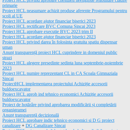
Proiect HCL privind aprobare cheltuieli neeligibile reabilitare cladire
primarie
Proiect HCL neasumare achizit produse aferente Programului pentru
scoli al UE
Proiect HCL acordare ajutor financiar biserici 2023
Proiect HCL rectificare BVC Comuna Sincai 2023
Proiect HCL aprobare executie BVC 2023 trim II
Proiect HCL acordare ajutor financiar biserici 2023
Proiect HCL privind darea în folosinta gratuita spatiu dispensar
uman
Anunț transparență proiect HCL cuprindere in domeniul public
strazi
Proiect HCL alegere presedinte sedinta luna septembrie-noiembrie
2023
Proiect HCL numire reprezentant CL in CA Scoala Gimnaziala
Sincai
ProiectHCL implementarea proiectului Achiziție accesorii
buldoexcavator
Proiect HCL aprob ind tehnico economici Achiziție accesorii
buldoexcavator
Proiect de hotărâre privind aprobarea modificării și completării
organigramei
Anunț transparență decizională
Proiect HCL aprobare indic tehnico economici si D G proiect
canalizare
+
DG Canalizare Sincai