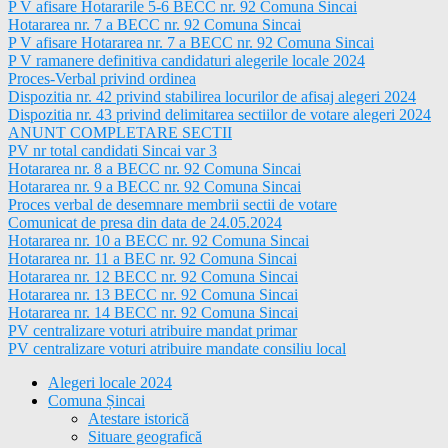
P V afisare Hotararile 5-6 BECC nr. 92 Comuna Sincai
Hotararea nr. 7 a BECC nr. 92 Comuna Sincai
P V afisare Hotararea nr. 7 a BECC nr. 92 Comuna Sincai
P V ramanere definitiva candidaturi alegerile locale 2024
Proces-Verbal privind ordinea
Dispozitia nr. 42 privind stabilirea locurilor de afisaj alegeri 2024
Dispozitia nr. 43 privind delimitarea sectiilor de votare alegeri 2024
ANUNT COMPLETARE SECTII
PV nr total candidati Sincai var 3
Hotararea nr. 8 a BECC nr. 92 Comuna Sincai
Hotararea nr. 9 a BECC nr. 92 Comuna Sincai
Proces verbal de desemnare membrii sectii de votare
Comunicat de presa din data de 24.05.2024
Hotararea nr. 10 a BECC nr. 92 Comuna Sincai
Hotararea nr. 11 a BEC nr. 92 Comuna Sincai
Hotararea nr. 12 BECC nr. 92 Comuna Sincai
Hotararea nr. 13 BECC nr. 92 Comuna Sincai
Hotararea nr. 14 BECC nr. 92 Comuna Sincai
PV centralizare voturi atribuire mandat primar
PV centralizare voturi atribuire mandate consiliu local
Alegeri locale 2024
Comuna Șincai
Atestare istorică
Situare geografică