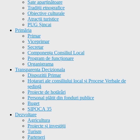
Sate aparținătoare
Tradiții etnografice
Obiective culturale
Atracții turistice
PUG Șincai
Primăria
Primar
Viceprimar
Secretar
Componența Consiliul Local
Program de funcționare
Organigrama
Transparenta Decizionala
Dispozitii Primar
Hotarari ale consiliului local și Procese Verbale de
ședință
Proiecte de hotărâri
Personal plătit din fonduri publice
Buget
SIPOCA 35
Dezvoltare
Agricultura
Proiecte și investiții
Turism
Parteneri