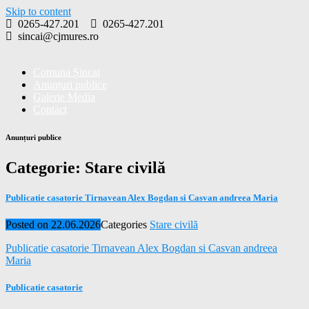
Skip to content
0265-427.201
0265-427.201
sincai@cjmures.ro
Comuna Șincai
Anunțuri publice
Galerie Media
Contact
Anunțuri publice
Categorie:
Stare civilă
Publicatie casatorie Tirnavean Alex Bogdan si Casvan andreea Maria
Posted on
22.06.2026
Categories
Stare civilă
Publicatie casatorie Tirnavean Alex Bogdan si Casvan andreea
Maria
Publicatie casatorie