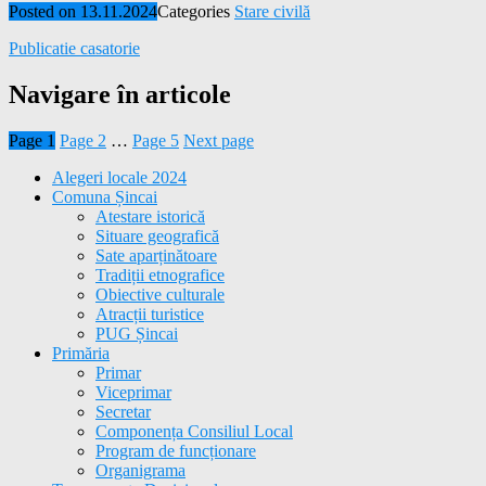
Posted on
13.11.2024
Categories
Stare civilă
Publicatie casatorie
Navigare în articole
Page
1
Page
2
…
Page
5
Next page
Alegeri locale 2024
Comuna Șincai
Atestare istorică
Situare geografică
Sate aparținătoare
Tradiții etnografice
Obiective culturale
Atracții turistice
PUG Șincai
Primăria
Primar
Viceprimar
Secretar
Componența Consiliul Local
Program de funcționare
Organigrama