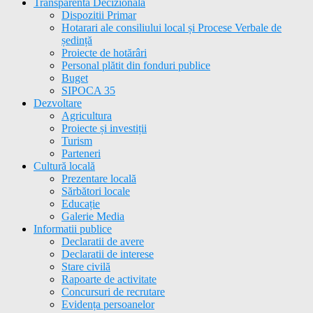
Transparenta Decizionala
Dispozitii Primar
Hotarari ale consiliului local și Procese Verbale de
ședință
Proiecte de hotărâri
Personal plătit din fonduri publice
Buget
SIPOCA 35
Dezvoltare
Agricultura
Proiecte și investiții
Turism
Parteneri
Cultură locală
Prezentare locală
Sărbători locale
Educație
Galerie Media
Informatii publice
Declaratii de avere
Declaratii de interese
Stare civilă
Rapoarte de activitate
Concursuri de recrutare
Evidența persoanelor