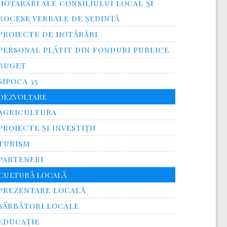
HOTARARI ALE CONSILIULUI LOCAL ȘI
ROCESE VERBALE DE ȘEDINȚĂ
PROIECTE DE HOTĂRÂRI
PERSONAL PLĂTIT DIN FONDURI PUBLICE
BUGET
SIPOCA 35
DEZVOLTARE
AGRICULTURA
PROIECTE ȘI INVESTIȚII
TURISM
PARTENERI
CULTURĂ LOCALĂ
PREZENTARE LOCALĂ
SĂRBĂTORI LOCALE
EDUCAȚIE