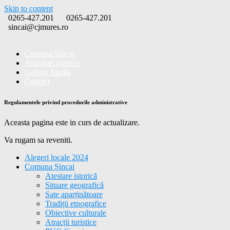
Skip to content
0265-427.201
0265-427.201
sincai@cjmures.ro
Comuna Șincai
Anunțuri publice
Galerie Media
Contact
Regulamentele privind procedurile administrative
Aceasta pagina este in curs de actualizare.
Va rugam sa reveniti.
Alegeri locale 2024
Comuna Șincai
Atestare istorică
Situare geografică
Sate aparținătoare
Tradiții etnografice
Obiective culturale
Atracții turistice