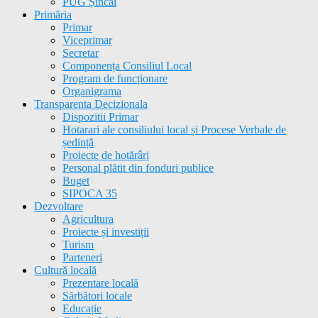
PUG Șincai
Primăria
Primar
Viceprimar
Secretar
Componența Consiliul Local
Program de funcționare
Organigrama
Transparenta Decizionala
Dispozitii Primar
Hotarari ale consiliului local și Procese Verbale de
ședință
Proiecte de hotărâri
Personal plătit din fonduri publice
Buget
SIPOCA 35
Dezvoltare
Agricultura
Proiecte și investiții
Turism
Parteneri
Cultură locală
Prezentare locală
Sărbători locale
Educație