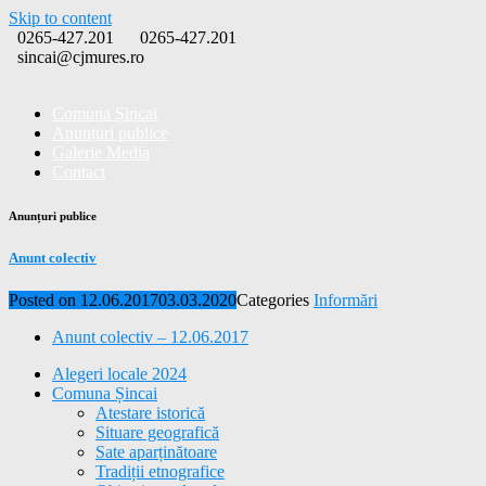
Skip to content
0265-427.201
0265-427.201
sincai@cjmures.ro
Comuna Șincai
Anunțuri publice
Galerie Media
Contact
Anunțuri publice
Anunt colectiv
Posted on
12.06.2017
03.03.2020
Categories
Informări
Anunt colectiv – 12.06.2017
Alegeri locale 2024
Comuna Șincai
Atestare istorică
Situare geografică
Sate aparținătoare
Tradiții etnografice