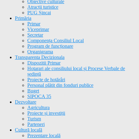
Obiective culturale
Atracții turistice
PUG Șincai
Primăria
Primar
Viceprimar
Secretar
Componența Consiliul Local
Program de funcționare
Organigrama
Transparenta Decizionala
Dispozitii Primar
Hotarari ale consiliului local și Procese Verbale de
ședință
Proiecte de hotărâri
Personal plătit din fonduri publice
Buget
SIPOCA 35
Dezvoltare
Agricultura
Proiecte și investiții
Turism
Parteneri
Cultură locală
Prezentare locală