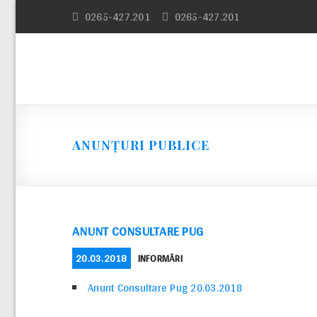
Skip
0265-427.201
0265-427.201
to
content
ANUNȚURI PUBLICE
ANUNT CONSULTARE PUG
POSTED
CATEGORIES
20.03.2018
INFORMĂRI
ON
Anunt Consultare Pug 20.03.2018