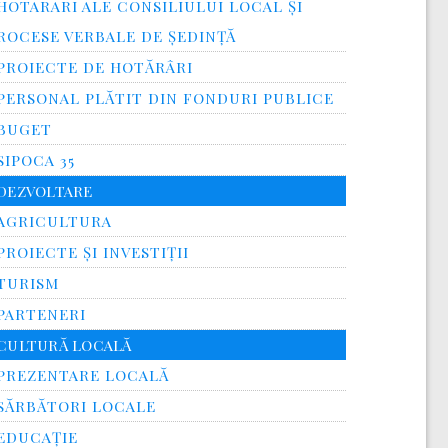
HOTARARI ALE CONSILIULUI LOCAL ȘI
ROCESE VERBALE DE ȘEDINȚĂ
PROIECTE DE HOTĂRÂRI
PERSONAL PLĂTIT DIN FONDURI PUBLICE
BUGET
SIPOCA 35
DEZVOLTARE
AGRICULTURA
PROIECTE ȘI INVESTIȚII
TURISM
PARTENERI
CULTURĂ LOCALĂ
PREZENTARE LOCALĂ
SĂRBĂTORI LOCALE
EDUCAȚIE