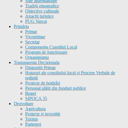
Sate aparținătoare
Tradiții etnografice
Obiective culturale
Atracții turistice
PUG Șincai
Primăria
Primar
Viceprimar
Secretar
Componența Consiliul Local
Program de funcționare
Organigrama
Transparenta Decizionala
Dispozitii Primar
Hotarari ale consiliului local și Procese Verbale de
ședință
Proiecte de hotărâri
Personal plătit din fonduri publice
Buget
SIPOCA 35
Dezvoltare
Agricultura
Proiecte și investiții
Turism
Parteneri