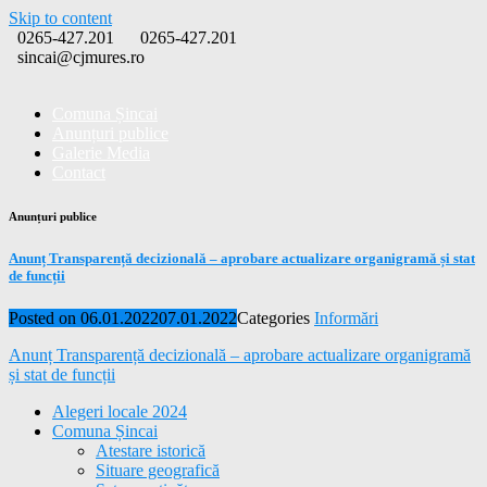
Skip to content
0265-427.201
0265-427.201
sincai@cjmures.ro
Comuna Șincai
Anunțuri publice
Galerie Media
Contact
Anunțuri publice
Anunț Transparență decizională – aprobare actualizare organigramă și stat
de funcții
Posted on
06.01.2022
07.01.2022
Categories
Informări
Anunț Transparență decizională – aprobare actualizare organigramă
și stat de funcții
Alegeri locale 2024
Comuna Șincai
Atestare istorică
Situare geografică