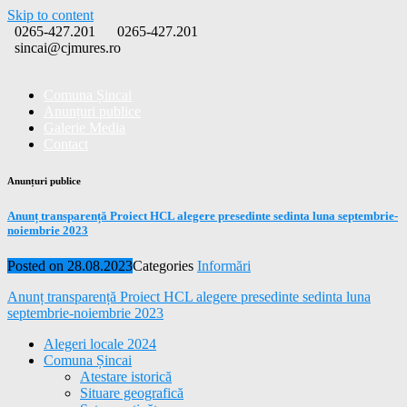
Skip to content
0265-427.201
0265-427.201
sincai@cjmures.ro
Comuna Șincai
Anunțuri publice
Galerie Media
Contact
Anunțuri publice
Anunț transparență Proiect HCL alegere presedinte sedinta luna septembrie-
noiembrie 2023
Posted on
28.08.2023
Categories
Informări
Anunț transparență Proiect HCL alegere presedinte sedinta luna
septembrie-noiembrie 2023
Alegeri locale 2024
Comuna Șincai
Atestare istorică
Situare geografică