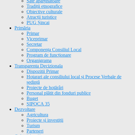
Sate aparținătoare
Tradiții etnografice
Obiective culturale
Atracții turistice
PUG Șincai
Primăria
Primar
Viceprimar
Secretar
Componența Consiliul Local
Program de funcționare
Organigrama
Transparenta Decizionala
Dispozitii Primar
Hotarari ale consiliului local și Procese Verbale de
ședință
Proiecte de hotărâri
Personal plătit din fonduri publice
Buget
SIPOCA 35
Dezvoltare
Agricultura
Proiecte și investiții
Turism
Parteneri