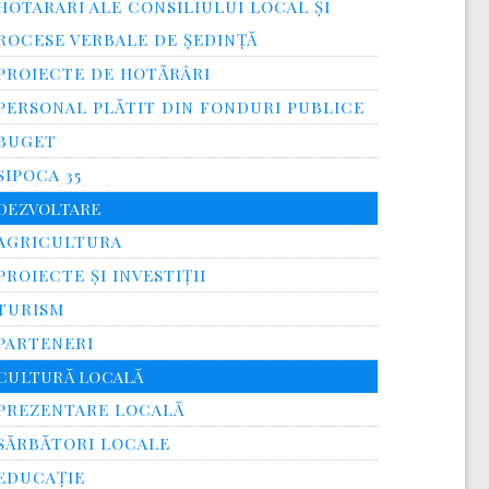
HOTARARI ALE CONSILIULUI LOCAL ȘI
ROCESE VERBALE DE ȘEDINȚĂ
PROIECTE DE HOTĂRÂRI
PERSONAL PLĂTIT DIN FONDURI PUBLICE
BUGET
SIPOCA 35
DEZVOLTARE
AGRICULTURA
PROIECTE ȘI INVESTIȚII
TURISM
PARTENERI
CULTURĂ LOCALĂ
PREZENTARE LOCALĂ
SĂRBĂTORI LOCALE
EDUCAȚIE