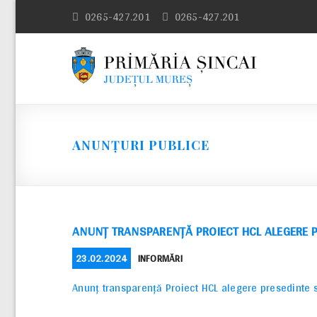
Skip
0265-427.201
0265-427.201
to
content
ANUNȚURI PUBLICE
ANUNȚ TRANSPARENȚĂ PROIECT HCL ALEGERE 
POSTED
CATEGORIES
23.02.2024
INFORMĂRI
ON
Anunț transparență Proiect HCL alegere presedinte