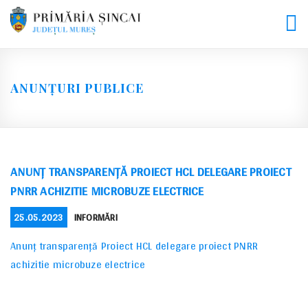
Skip
to
content
ANUNȚURI PUBLICE
ANUNȚ TRANSPARENȚĂ PROIECT HCL DELEGARE PROIECT
PNRR ACHIZITIE MICROBUZE ELECTRICE
POSTED
CATEGORIES
25.05.2023
INFORMĂRI
ON
Anunț transparență Proiect HCL delegare proiect PNRR
achizitie microbuze electrice