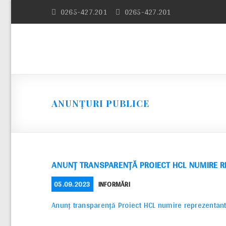
Skip
0265-427.201
0265-427.201
to
content
ANUNȚURI PUBLICE
ANUNȚ TRANSPARENȚĂ PROIECT HCL NUMIRE RE
POSTED
CATEGORIES
05.09.2023
INFORMĂRI
ON
Anunț transparență Proiect HCL numire reprezentant