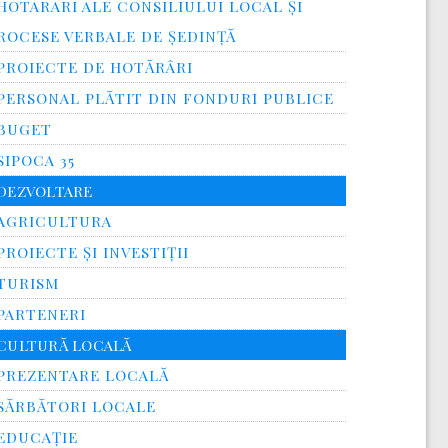
HOTARARI ALE CONSILIULUI LOCAL ȘI
ROCESE VERBALE DE ȘEDINȚĂ
PROIECTE DE HOTĂRÂRI
PERSONAL PLĂTIT DIN FONDURI PUBLICE
BUGET
SIPOCA 35
DEZVOLTARE
AGRICULTURA
PROIECTE ȘI INVESTIȚII
TURISM
PARTENERI
CULTURĂ LOCALĂ
PREZENTARE LOCALĂ
SĂRBĂTORI LOCALE
EDUCAȚIE