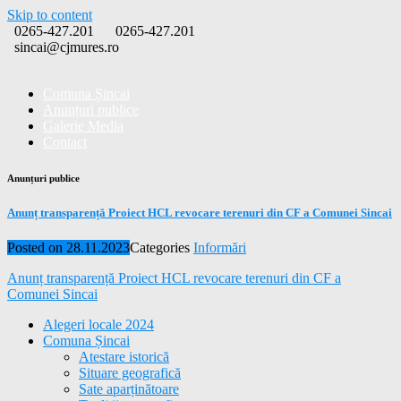
Skip to content
0265-427.201
0265-427.201
sincai@cjmures.ro
Comuna Șincai
Anunțuri publice
Galerie Media
Contact
Anunțuri publice
Anunț transparență Proiect HCL revocare terenuri din CF a Comunei Sincai
Posted on
28.11.2023
Categories
Informări
Anunț transparență Proiect HCL revocare terenuri din CF a
Comunei Sincai
Alegeri locale 2024
Comuna Șincai
Atestare istorică
Situare geografică
Sate aparținătoare