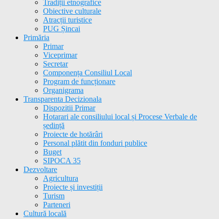
Tradiții etnografice
Obiective culturale
Atracții turistice
PUG Șincai
Primăria
Primar
Viceprimar
Secretar
Componența Consiliul Local
Program de funcționare
Organigrama
Transparenta Decizionala
Dispozitii Primar
Hotarari ale consiliului local și Procese Verbale de
ședință
Proiecte de hotărâri
Personal plătit din fonduri publice
Buget
SIPOCA 35
Dezvoltare
Agricultura
Proiecte și investiții
Turism
Parteneri
Cultură locală