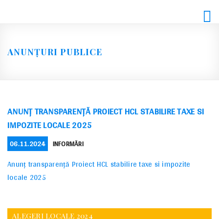
Skip
to
content
ANUNȚURI PUBLICE
ANUNȚ TRANSPARENȚĂ PROIECT HCL STABILIRE TAXE SI
IMPOZITE LOCALE 2025
POSTED
CATEGORIES
06.11.2024
INFORMĂRI
ON
Anunț transparență Proiect HCL stabilire taxe si impozite
locale 2025
ALEGERI LOCALE 2024