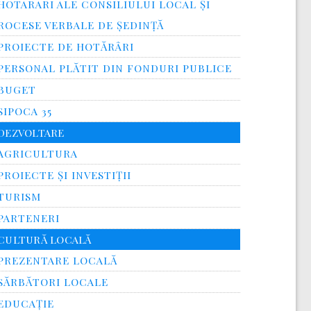
HOTARARI ALE CONSILIULUI LOCAL ȘI
ROCESE VERBALE DE ȘEDINȚĂ
PROIECTE DE HOTĂRÂRI
PERSONAL PLĂTIT DIN FONDURI PUBLICE
BUGET
SIPOCA 35
DEZVOLTARE
AGRICULTURA
PROIECTE ȘI INVESTIȚII
TURISM
PARTENERI
CULTURĂ LOCALĂ
PREZENTARE LOCALĂ
SĂRBĂTORI LOCALE
EDUCAȚIE