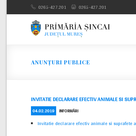
Skip
0265-427.201
0265-427.201
to
content
ANUNȚURI PUBLICE
INVITATIE DECLARARE EFECTIV ANIMALE SI SUP
POSTED
CATEGORIES
04.02.2019
INFORMĂRI
ON
Invitatie declarare efectiv animale si suprafete 