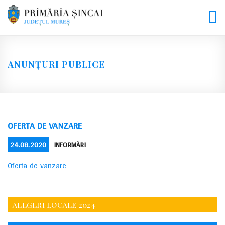
Skip
to
content
ANUNȚURI PUBLICE
OFERTA DE VANZARE
POSTED
CATEGORIES
24.08.2020
INFORMĂRI
ON
Oferta de vanzare
ALEGERI LOCALE 2024