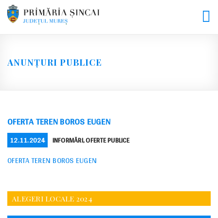
Skip
to
content
ANUNȚURI PUBLICE
OFERTA TEREN BOROS EUGEN
POSTED
CATEGORIES
12.11.2024
INFORMĂRI
,
OFERTE PUBLICE
ON
OFERTA TEREN BOROS EUGEN
ALEGERI LOCALE 2024