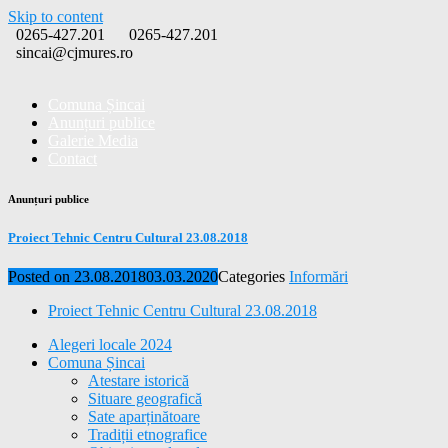
Skip to content
0265-427.201
0265-427.201
sincai@cjmures.ro
Comuna Șincai
Anunțuri publice
Galerie Media
Contact
Anunțuri publice
Proiect Tehnic Centru Cultural 23.08.2018
Posted on
23.08.2018
03.03.2020
Categories
Informări
Proiect Tehnic Centru Cultural 23.08.2018
Alegeri locale 2024
Comuna Șincai
Atestare istorică
Situare geografică
Sate aparținătoare
Tradiții etnografice