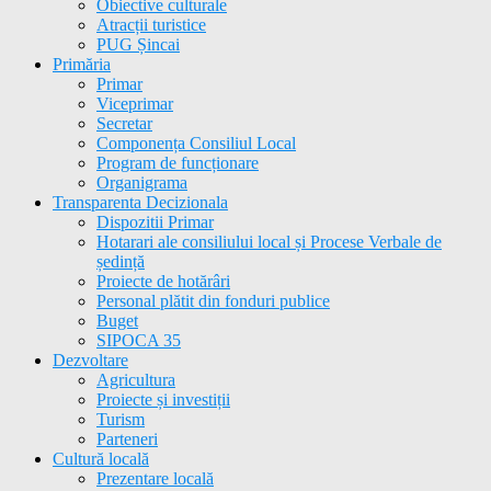
Obiective culturale
Atracții turistice
PUG Șincai
Primăria
Primar
Viceprimar
Secretar
Componența Consiliul Local
Program de funcționare
Organigrama
Transparenta Decizionala
Dispozitii Primar
Hotarari ale consiliului local și Procese Verbale de
ședință
Proiecte de hotărâri
Personal plătit din fonduri publice
Buget
SIPOCA 35
Dezvoltare
Agricultura
Proiecte și investiții
Turism
Parteneri
Cultură locală
Prezentare locală