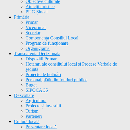
Obiective culturale
Atracții turistice
PUG Șincai
Primăria
Primar
Viceprimar
Secretar
Componența Consiliul Local
Program de funcționare
Organigrama
Transparenta Decizionala
Dispozitii Primar
Hotarari ale consiliului local și Procese Verbale de
ședință
Proiecte de hotărâri
Personal plătit din fonduri publice
Buget
SIPOCA 35
Dezvoltare
Agricultura
Proiecte și investiții
Turism
Parteneri
Cultură locală
Prezentare locală