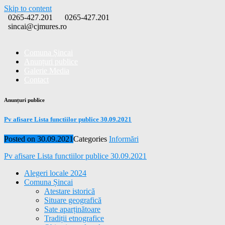
Skip to content
0265-427.201
0265-427.201
sincai@cjmures.ro
Comuna Șincai
Anunțuri publice
Galerie Media
Contact
Anunțuri publice
Pv afisare Lista functiilor publice 30.09.2021
Posted on
30.09.2021
Categories
Informări
Pv afisare Lista functiilor publice 30.09.2021
Alegeri locale 2024
Comuna Șincai
Atestare istorică
Situare geografică
Sate aparținătoare
Tradiții etnografice