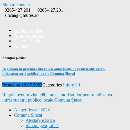
Skip to content
0265-427.201
0265-427.201
sincai@cjmures.ro
Comuna Șincai
Anunțuri publice
Galerie Media
Contact
Anunțuri publice
Regulament privind eliberarea autorizațiilor pentru utilizarea
infrastructurii publice locale Comuna Șincai
Posted on
18.07.2022
Categories
Informări
Regulament privind eliberarea autorizațiilor pentru utilizarea
infrastructurii publice locale Comuna Șincai
Alegeri locale 2024
Comuna Șincai
Atestare istorică
Situare geografică