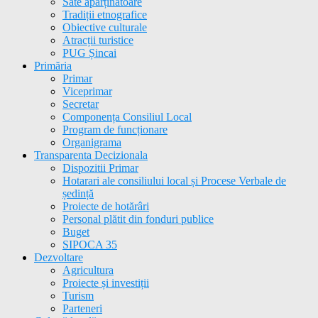
Sate aparținătoare
Tradiții etnografice
Obiective culturale
Atracții turistice
PUG Șincai
Primăria
Primar
Viceprimar
Secretar
Componența Consiliul Local
Program de funcționare
Organigrama
Transparenta Decizionala
Dispozitii Primar
Hotarari ale consiliului local și Procese Verbale de
ședință
Proiecte de hotărâri
Personal plătit din fonduri publice
Buget
SIPOCA 35
Dezvoltare
Agricultura
Proiecte și investiții
Turism
Parteneri