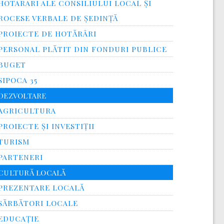
HOTARARI ALE CONSILIULUI LOCAL ȘI
ROCESE VERBALE DE ȘEDINȚĂ
PROIECTE DE HOTĂRÂRI
PERSONAL PLĂTIT DIN FONDURI PUBLICE
BUGET
SIPOCA 35
DEZVOLTARE
AGRICULTURA
PROIECTE ȘI INVESTIȚII
TURISM
PARTENERI
CULTURĂ LOCALĂ
PREZENTARE LOCALĂ
SĂRBĂTORI LOCALE
EDUCAȚIE