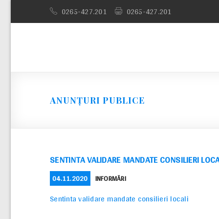
Skip
0265-427.201
0265-427.201
to
content
ANUNȚURI PUBLICE
SENTINTA VALIDARE MANDATE CONSILIERI LOCA
POSTED
CATEGORIES
04.11.2020
INFORMĂRI
ON
Sentinta validare mandate consilieri locali