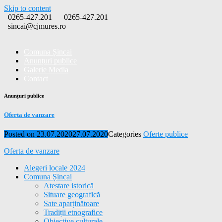
Skip to content
0265-427.201
0265-427.201
sincai@cjmures.ro
Comuna Șincai
Anunțuri publice
Galerie Media
Contact
Anunțuri publice
Oferta de vanzare
Posted on
23.07.2020
27.07.2020
Categories
Oferte publice
Oferta de vanzare
Alegeri locale 2024
Comuna Șincai
Atestare istorică
Situare geografică
Sate aparținătoare
Tradiții etnografice
Obiective culturale