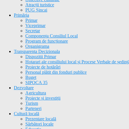
Atracții turistice
PUG Șincai
Primăria
Primar
Viceprimar
Secretar
Componența Consiliul Local
Program de funcționare
Organigrama
Transparenta Decizionala
Dispozitii Primar
Hotarari ale consiliului local și Procese Verbale de ședinț
Proiecte de hotărâri
Personal plătit din fonduri publice
Buget
SIPOCA 35
Dezvoltare
Agricultura
Proiecte și investiții
Turism
Parteneri
Cultură locală
Prezentare locală
Sărbători locale