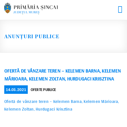
Skip
to
content
ANUNȚURI PUBLICE
OFERTĂ DE VÂNZARE TEREN – KELEMEN BARNA, KELEMEN
MĂRIOARA, KELEMEN ZOLTAN, HURDUGACI KRISZTINA
POSTED
CATEGORIES
14.05.2021
OFERTE PUBLICE
ON
Ofertă de vânzare teren – Kelemen Barna, Kelemen Mărioara,
Kelemen Zoltan, Hurdugaci Krisztina