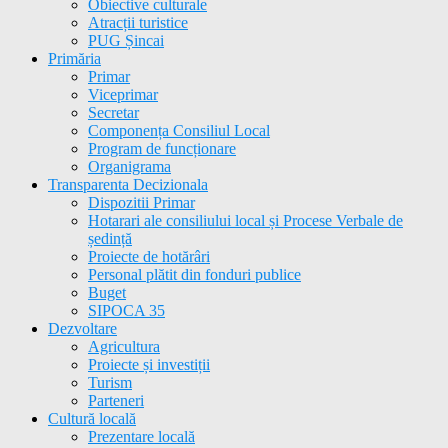
Obiective culturale
Atracții turistice
PUG Șincai
Primăria
Primar
Viceprimar
Secretar
Componența Consiliul Local
Program de funcționare
Organigrama
Transparenta Decizionala
Dispozitii Primar
Hotarari ale consiliului local și Procese Verbale de
ședință
Proiecte de hotărâri
Personal plătit din fonduri publice
Buget
SIPOCA 35
Dezvoltare
Agricultura
Proiecte și investiții
Turism
Parteneri
Cultură locală
Prezentare locală