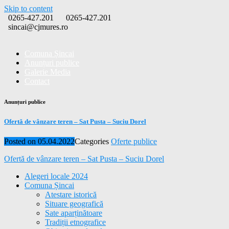
Skip to content
0265-427.201
0265-427.201
sincai@cjmures.ro
Comuna Șincai
Anunțuri publice
Galerie Media
Contact
Anunțuri publice
Ofertă de vânzare teren – Sat Pusta – Suciu Dorel
Posted on
05.04.2022
Categories
Oferte publice
Ofertă de vânzare teren – Sat Pusta – Suciu Dorel
Alegeri locale 2024
Comuna Șincai
Atestare istorică
Situare geografică
Sate aparținătoare
Tradiții etnografice