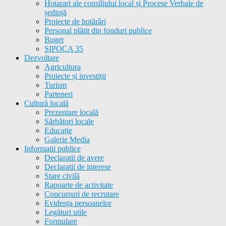
Hotarari ale consiliului local și Procese Verbale de
ședință
Proiecte de hotărâri
Personal plătit din fonduri publice
Buget
SIPOCA 35
Dezvoltare
Agricultura
Proiecte și investiții
Turism
Parteneri
Cultură locală
Prezentare locală
Sărbători locale
Educație
Galerie Media
Informatii publice
Declaratii de avere
Declaratii de interese
Stare civilă
Rapoarte de activitate
Concursuri de recrutare
Evidența persoanelor
Legături utile
Formulare