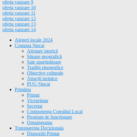
oferta vanzare 9
oferta vanzare 10
oferta vanzare 11
oferta vanzare 12
oferta vanzare 13
oferta vanzare 14
Alegeri locale 2024
Comuna Șincai
Atestare istorică
Situare geografică
Sate aparținătoare
Tradiții etnografice
Obiective culturale
Atracții turistice
PUG Șincai
Primăria
Primar
Viceprimar
Secretar
Componența Consiliul Local
Program de funcționare
Organigrama
Transparenta Decizionala
Dispozitii Primar