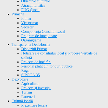
Obiective culturale
Atracții turistice
PUG Șincai
Primăria
Primar
Viceprimar
Secretar
Componența Consiliul Local
Program de funcționare
Organigrama
Transparenta Decizionala
Dispozitii Primar
Hotarari ale consiliului local și Procese Verbale de
ședință
Proiecte de hotărâri
Personal plătit din fonduri publice
Buget
SIPOCA 35
Dezvoltare
Agricultura
Proiecte și investiții
Turism
Parteneri
Cultură locală
Prezentare locală