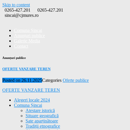
Skip to content
0265-427.201
0265-427.201
sincai@cjmures.ro
Comuna Șincai
Anunțuri publice
Galerie Media
Contact
Anunțuri publice
OFERTE VANZARE TEREN
Posted on
26.11.2025
Categories
Oferte publice
OFERTE VANZARE TEREN
Alegeri locale 2024
Comuna Șincai
Atestare istorică
Situare geografică
Sate aparținătoare
Tradiții etnografice