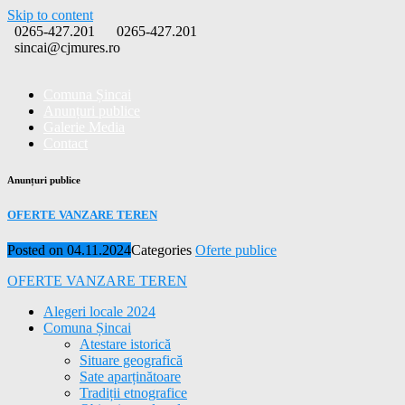
Skip to content
0265-427.201
0265-427.201
sincai@cjmures.ro
Comuna Șincai
Anunțuri publice
Galerie Media
Contact
Anunțuri publice
OFERTE VANZARE TEREN
Posted on
04.11.2024
Categories
Oferte publice
OFERTE VANZARE TEREN
Alegeri locale 2024
Comuna Șincai
Atestare istorică
Situare geografică
Sate aparținătoare
Tradiții etnografice