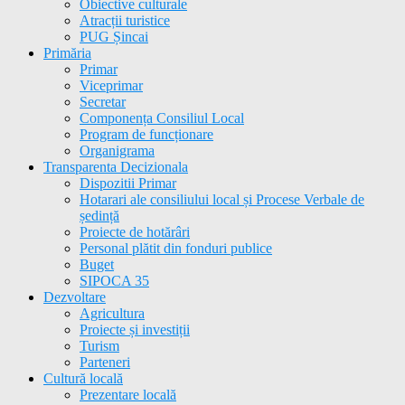
Obiective culturale
Atracții turistice
PUG Șincai
Primăria
Primar
Viceprimar
Secretar
Componența Consiliul Local
Program de funcționare
Organigrama
Transparenta Decizionala
Dispozitii Primar
Hotarari ale consiliului local și Procese Verbale de
ședință
Proiecte de hotărâri
Personal plătit din fonduri publice
Buget
SIPOCA 35
Dezvoltare
Agricultura
Proiecte și investiții
Turism
Parteneri
Cultură locală
Prezentare locală