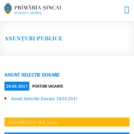
Skip
to
content
ANUNȚURI PUBLICE
ANUNT SELECTIE DOSARE
POSTED
CATEGORIES
24.03.2017
POSTURI VACANTE
ON
Anunt Selectie Dosare 24.03.2017
ALEGERI LOCALE 2024