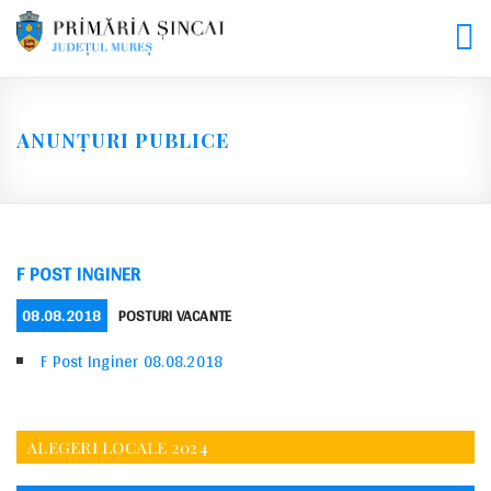
Skip
to
content
ANUNȚURI PUBLICE
F POST INGINER
POSTED
CATEGORIES
08.08.2018
POSTURI VACANTE
ON
F Post Inginer 08.08.2018
ALEGERI LOCALE 2024