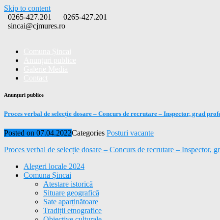
Skip to content
0265-427.201
0265-427.201
sincai@cjmures.ro
Comuna Șincai
Anunțuri publice
Galerie Media
Contact
Anunțuri publice
Proces verbal de selecție dosare – Concurs de recrutare – Inspector, grad prof
Posted on
07.04.2022
Categories
Posturi vacante
Proces verbal de selecție dosare – Concurs de recrutare – Inspector, g
Alegeri locale 2024
Comuna Șincai
Atestare istorică
Situare geografică
Sate aparținătoare
Tradiții etnografice
Obiective culturale