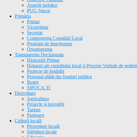
Atracții turistice
PUG Șincai
Primăria
Primar
Viceprimar
Secretar
Componența Consiliul Local
Program de funcționare
Organigrama
Transparenta Decizionala
Dispozitii Primar
Hotarari ale consiliului local și Procese Verbale de ședinț
Proiecte de hotărâri
Personal plătit din fonduri publice
Buget
SIPOCA 35
Dezvoltare
Agricultura
Proiecte și investiții
Turism
Parteneri
Cultură locală
Prezentare locală
Sărbători locale