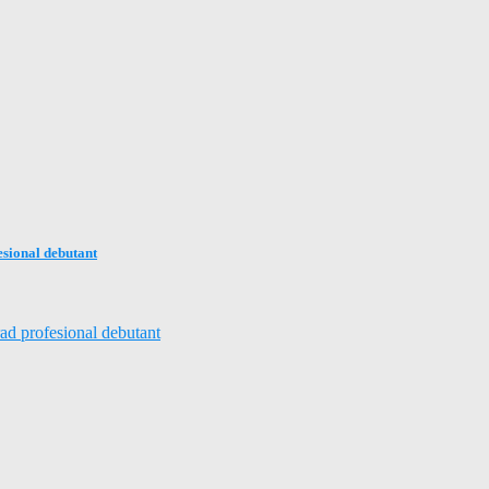
esional debutant
rad profesional debutant