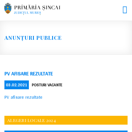
Skip
to
content
ANUNȚURI PUBLICE
PV AFISARE REZULTATE
POSTED
CATEGORIES
03.02.2021
POSTURI VACANTE
ON
PV afisare rezultate
ALEGERI LOCALE 2024