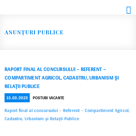
Skip
to
content
ANUNȚURI PUBLICE
RAPORT FINAL AL CONCURSULUI – REFERENT –
COMPARTIMENT AGRICOL, CADASTRU, URBANISM ȘI
RELAȚII PUBLICE
POSTED
CATEGORIES
15.03.2023
POSTURI VACANTE
ON
Raport final al concursului – Referent – Compartiment Agricol,
Cadastru, Urbanism și Relații Publice