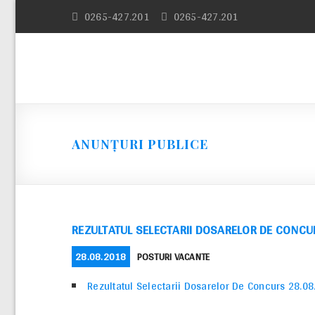
Skip
0265-427.201
0265-427.201
to
content
ANUNȚURI PUBLICE
REZULTATUL SELECTARII DOSARELOR DE CONCU
POSTED
CATEGORIES
28.08.2018
POSTURI VACANTE
ON
Rezultatul Selectarii Dosarelor De Concurs 28.0