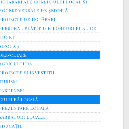
HOTARARI ALE CONSILIULUI LOCAL ȘI
ROCESE VERBALE DE ȘEDINȚĂ
PROIECTE DE HOTĂRÂRI
PERSONAL PLĂTIT DIN FONDURI PUBLICE
BUGET
SIPOCA 35
DEZVOLTARE
AGRICULTURA
PROIECTE ȘI INVESTIȚII
TURISM
PARTENERI
CULTURĂ LOCALĂ
PREZENTARE LOCALĂ
SĂRBĂTORI LOCALE
EDUCAȚIE