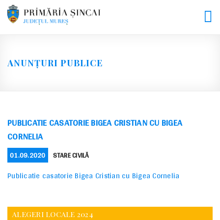
Skip
to
content
ANUNȚURI PUBLICE
PUBLICATIE CASATORIE BIGEA CRISTIAN CU BIGEA
CORNELIA
POSTED
CATEGORIES
01.09.2020
STARE CIVILĂ
ON
Publicatie casatorie Bigea Cristian cu Bigea Cornelia
ALEGERI LOCALE 2024