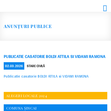
Skip
to
content
ANUNȚURI PUBLICE
PUBLICATIE CASATORIE BOLDI ATTILA SI VIDAMI RAMONA
POSTED
CATEGORIES
02.03.2026
STARE CIVILĂ
ON
Publicatie casatorie BOLDI ATTILA si VIDAMI RAMONA
ALEGERI LOCALE 2024
COMUNA ȘINCAI