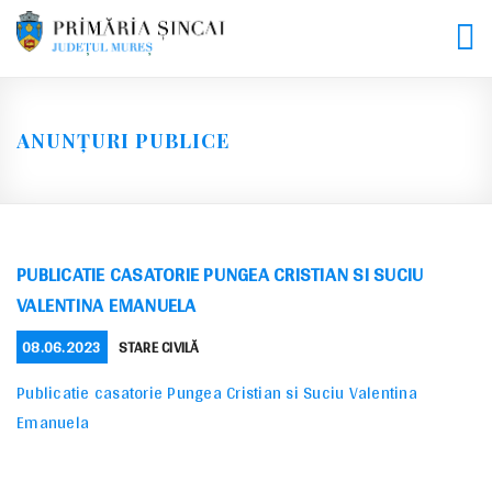
Skip
to
content
ANUNȚURI PUBLICE
PUBLICATIE CASATORIE PUNGEA CRISTIAN SI SUCIU
VALENTINA EMANUELA
POSTED
CATEGORIES
08.06.2023
STARE CIVILĂ
ON
Publicatie casatorie Pungea Cristian si Suciu Valentina
Emanuela