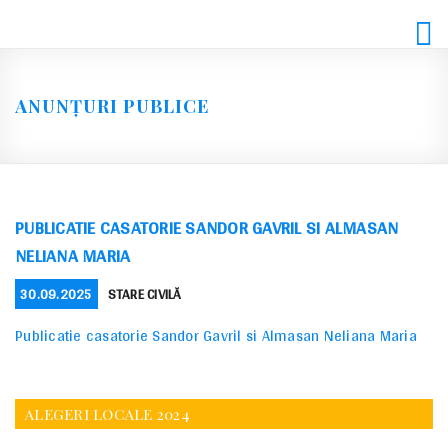
Skip
to
content
ANUNȚURI PUBLICE
PUBLICATIE CASATORIE SANDOR GAVRIL SI ALMASAN
NELIANA MARIA
POSTED
CATEGORIES
30.09.2025
STARE CIVILĂ
ON
Publicatie casatorie Sandor Gavril si Almasan Neliana Maria
ALEGERI LOCALE 2024