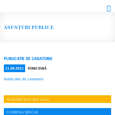
Skip
to
content
ANUNȚURI PUBLICE
PUBLICATIE DE CASATORIE
POSTED
CATEGORIES
11.08.2021
STARE CIVILĂ
ON
Publicatie de casatorie
ALEGERI LOCALE 2024
COMUNA ȘINCAI