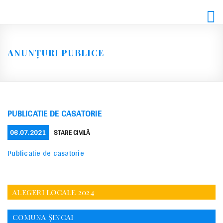
Skip
to
content
ANUNȚURI PUBLICE
PUBLICATIE DE CASATORIE
POSTED
CATEGORIES
06.07.2021
STARE CIVILĂ
ON
Publicatie de casatorie
ALEGERI LOCALE 2024
COMUNA ȘINCAI